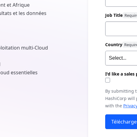
nt et Afrique
ltats et les données
Job Title
Country
ploitation multi-Cloud
d
loud essentielles
I'd like a sale
By submitting 
HashiCorp will
with the
Privacy
Télécharge