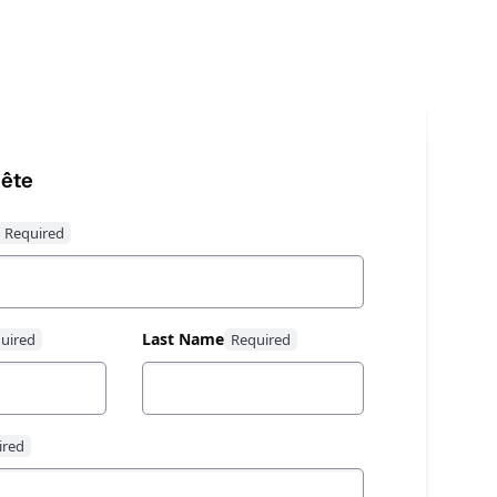
uête
Last Name