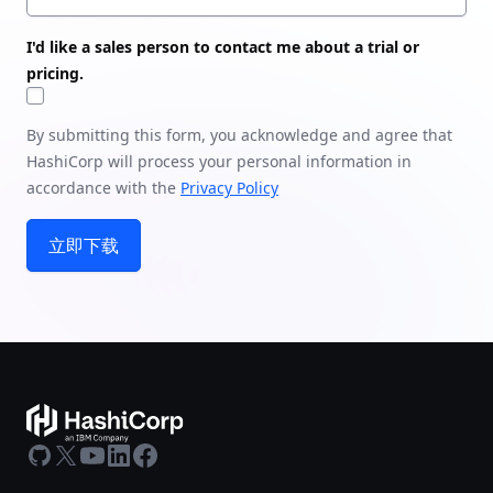
I'd like a sales person to contact me about a trial or
pricing.
By submitting this form, you acknowledge and agree that
HashiCorp will process your personal information in
accordance with the
Privacy Policy
立即下载
GitHub
X
Youtube
LinkedIn
Facebook