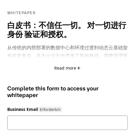
WHITEPAPER
白皮书：不信任一切。 对一切进行
身份 验证和授权。
从传统的内部部署的数据中心和环境过渡到动态云基础架
构非常复杂，并为企业安全带来了新的挑战。需要管理更
多的系统，需要监控更多的端点，需要连接更多的网络，
Read more
需要访问的人也更多。漏洞攻击的可能性显著增加，如果
没有正确的安全态势，遭受攻击只是迟早的问题。
Complete this form to access your
保护传统数据中心需要使用网络和防火墙、HSM、SIEM
whitepaper
和其他物理访问 限制，来管理和保护基于 IP 的周界。但
随着公司向云端迁移，这些解决方案 已经难以应付现状
Business Email
保护云端的基础架构需要一种不同的方法。