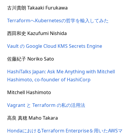
古川貴朗 Takaaki Furukawa
TerraformへKubernetesの哲学を輸入してみた
西田和史 Kazufumi Nishida
Vault の Google Cloud KMS Secrets Engine
佐藤紀子 Noriko Sato
HashiTalks Japan: Ask Me Anything with Mitchell
Hashimoto, co-founder of HashiCorp
Mitchell Hashimoto
Vagrant と Terraform の私の活用法
高良 真穂 Maho Takara
HondaにおけるTerraform Enterpriseを用いたAWSマ