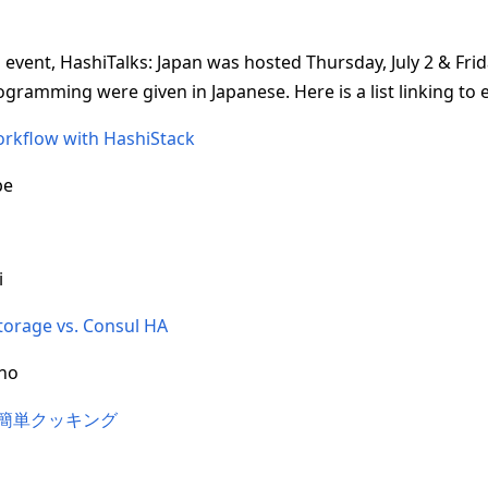
 event, HashiTalks: Japan was hosted Thursday, July 2 & Friday
ogramming were given in Japanese. Here is a list linking to e
kflow with HashiStack
be
i
Storage vs. Consul HA
no
dで簡単クッキング