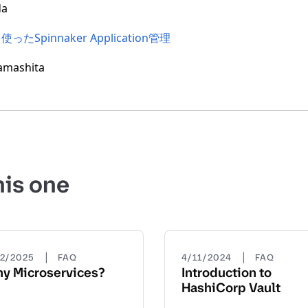
da
nを使ったSpinnaker Application管理
mashita
his one
|
|
22/2025
FAQ
4/11/2024
FAQ
y Microservices?
Introduction to
HashiCorp Vault