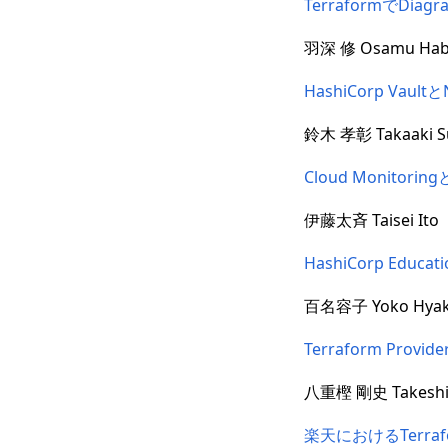
TerraformでDiag
羽深 修 Osamu Hab
HashiCorp Vau
鈴木 孝彰 Takaaki S
Cloud Monitori
伊藤太斉 Taisei Ito
HashiCorp Educ
百名容子 Yoko Hya
Terraform Provider
八重樫 剛史 Takeshi 
楽天におけるTerr