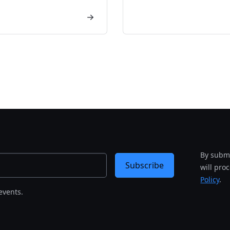
By submi
Subscribe
will pro
Policy
.
events.