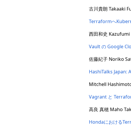
古川貴朗 Takaaki F
TerraformへKu
西田和史 Kazufumi N
Vault の Google Cl
佐藤紀子 Noriko Sa
HashiTalks Japan: 
Mitchell Hashimot
Vagrant と Terr
高良 真穂 Maho Tak
HondaにおけるTer