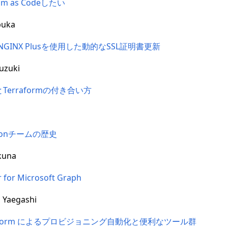
ram as Codeしたい
uka
ltとNGINX Plusを使用した動的なSSL証明書更新
uzuki
ngとTerraformの付き合い方
ationチームの歴史
kuna
 for Microsoft Graph
Yaegashi
aform によるプロビジョニング自動化と便利なツール群