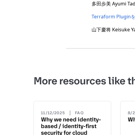
多田歩美 Ayumi Ta
Terraform Plugi
山下慶将 Keisuke Ya
More resources like t
|
11/12/2025
FAQ
8/
Why we need identity-
Wh
based / identity-first
security for cloud