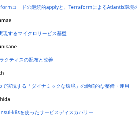
rraformコードの継続的applyと、TerraformによるAtlantis環
amae
uiteで実現するマイクロサービス基盤
nikane
よるプラクティスの配布と改善
ch
Exastroで実現する「ダイナミックな環境」の継続的な整備・運用
hida
とconsul-k8sを使ったサービスディスカバリー