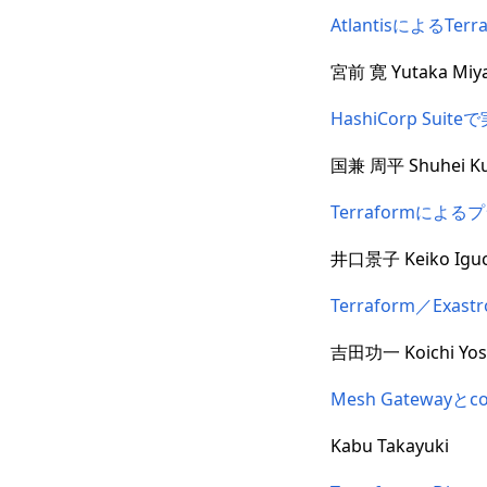
AtlantisによるTe
宮前 寛 Yutaka Miy
HashiCorp S
国兼 周平 Shuhei Ku
Terraformに
井口景子 Keiko Igu
Terraform／
吉田功一 Koichi Yos
Mesh Gateway
Kabu Takayuki