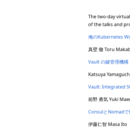
The two-day virtual
of the talks and pr
俺のKubernetes Wor
真壁 徹 Toru Maka
Vault の鍵管理機構
Katsuya Yamaguch
Vault: Integrated 
前野 勇気 Yuki Mae
ConsulとNoma
伊藤仁智 Masa Ito