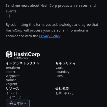
Send me news about HashiCorp products, releases, and
events.
By submitting this form, you acknowledge and agree that
HashiCorp will process your personal information in
accordance with the
Privacy Policy
.
インフラストラクチャ
セキュリティ
Terraform
Vault
Packer
Boundary
Waypoint
Consul
Nomad
Vagrant
リソース
会社概要
イベント
お問い合わせ
ライブラリー
日本語