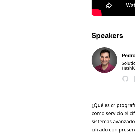
Speakers
Pedr
Soluti
Hashi
¿Qué es criptograf
como servicio el c
sistemas avanzados
cifrado con preser