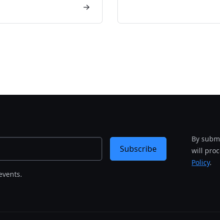
By submi
Subscribe
will pro
Policy
.
events.