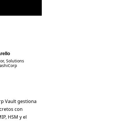
rello
or, Solutions
HashiCorp
p Vault gestiona
ecretos con
IP, HSM y el