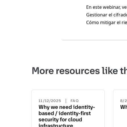
En este webinar, v
Gestionar el cifra
Cómo mitigar el ri
More resources like t
|
11/12/2025
FAQ
8/
Why we need identity-
Wh
based / identity-first
security for cloud
infrastructure