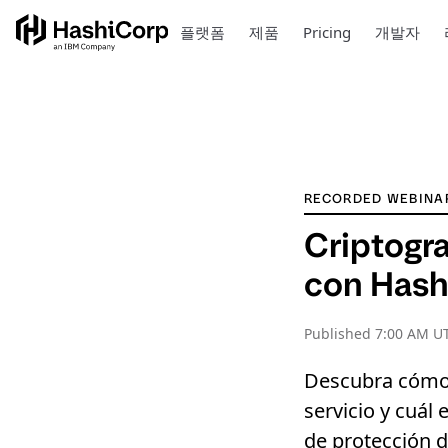
플랫폼
제품
Pricing
개발자
RECORDED WEBINA
Criptogra
con Hash
Published
7:00 AM UT
Descubra cómo 
servicio y cuál
de protección 