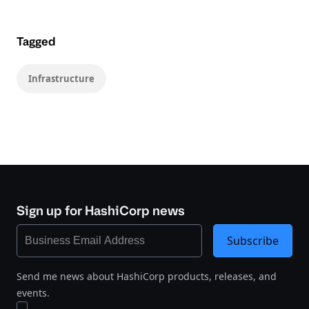
Tagged
Infrastructure
Sign up for HashiCorp news
Subscribe
Send me news about HashiCorp products, releases, and
events.