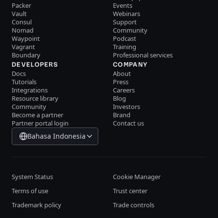
Packer
Events
Vault
Webinars
Consul
Support
Nomad
Community
Waypoint
Podcast
Vagrant
Training
Boundary
Professional services
DEVELOPERS
COMPANY
Docs
About
Tutorials
Press
Integrations
Careers
Resource library
Blog
Community
Investors
Become a partner
Brand
Partner portal login
Contact us
Bahasa Indonesia
System Status
Cookie Manager
Terms of use
Trust center
Trademark policy
Trade controls