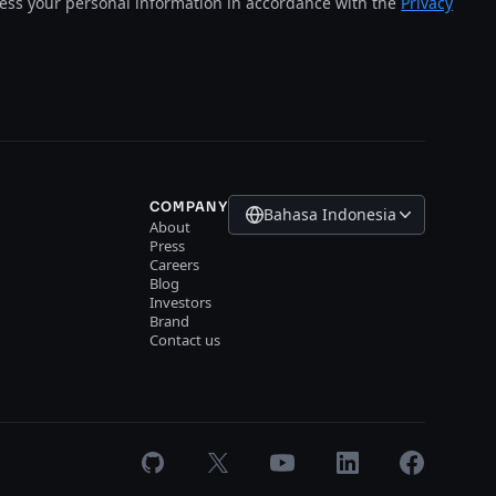
cess your personal information in accordance with the
Privacy
COMPANY
Bahasa Indonesia
About
Press
Careers
Blog
Investors
Brand
Contact us
GitHub
X
Youtube
LinkedIn
Facebook