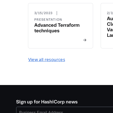
|
3/15/2023
2/
Au
PRESENTATION
Cl
Advanced Terraform
Va
techniques
La
View all resources
Sign up for HashiCorp news