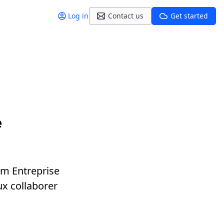
Log in
Contact us
Get started
e
rm Entreprise
x collaborer