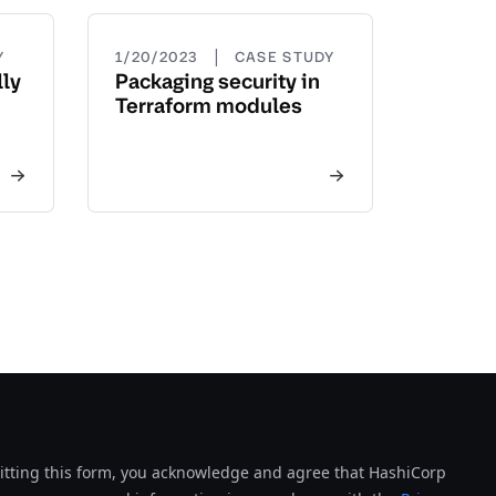
|
Y
1/20/2023
CASE STUDY
ly
Packaging security in
Terraform modules
tting this form, you acknowledge and agree that HashiCorp