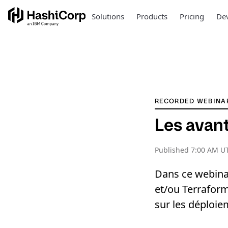
Solutions
Products
Pricing
Dev
RECORDED WEBINA
Les avan
Published
7:00 AM UT
Dans ce webina
et/ou Terrafor
sur les déploie