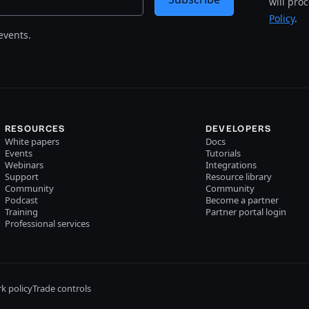
will pro
Policy
.
events.
RESOURCES
DEVELOPERS
White papers
Docs
Events
Tutorials
Webinars
Integrations
Support
Resource library
Community
Community
Podcast
Become a partner
Training
Partner portal login
Professional services
k policy
Trade controls