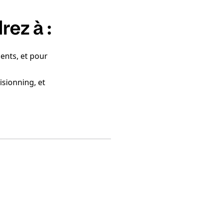
ez à :
ments, et pour
sionning, et