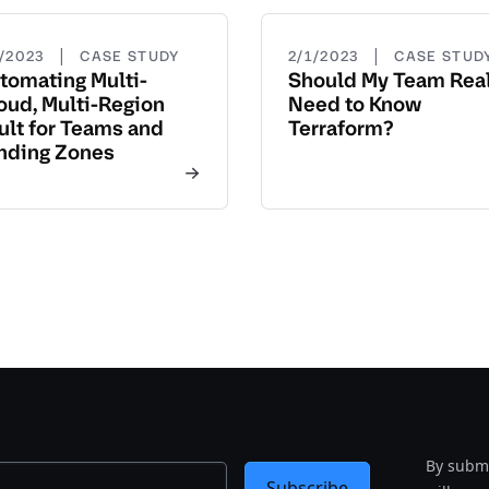
|
|
3/2023
CASE STUDY
2/1/2023
CASE STUD
tomating Multi-
Should My Team Real
oud, Multi-Region
Need to Know
ult for Teams and
Terraform?
nding Zones
By submi
Subscribe