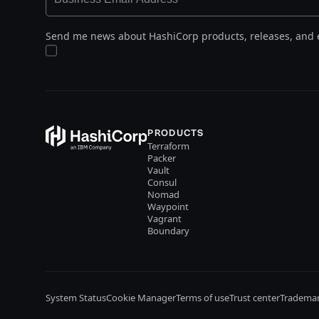
Send me news about HashiCorp products, releases, and 
PRODUCTS
Terraform
Packer
Vault
Consul
Nomad
Waypoint
Vagrant
Boundary
System Status
Cookie Manager
Terms of use
Trust center
Trademar